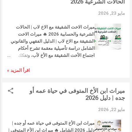
الحالات الشرعية 2026
مايو 23, 2026
ميراث الاخت الشقيقة مع الاخ لاب | الحالات
الشرعية والحسابية 2026 🔥 ميراث الاخت
الشقيقة مع الاخ لاب | الدليل الفقهي والقانوني
الشامل دراسة تأصيلية معقمة تشرح أحكام
اجتماع الأخت الشقيقة مع الأخ لأب، وتفكك
قواعد الفرض والتعصيب والحجب الصارمة وفقاً
لقانون الأحوال الشخصية لعام 2026 تعتبر
اقرأ المزيد »
مسألة ميراث الاخت الشقيقة مع الاخ لاب من
القضايا الحيوية والدقيقة في علم الفرائض
ميراث ابن الأخ المتوفى في حياة عمه أو
الإسلامي وقوانين المواريث العربية. يثور
جده | دليل 2026
التساؤل بكثرة في عائلات التعدد (عندما يكون
للمتوفى إخوة من أبيه وإخوة أشقاء من أبيه وأمه
مايو 22, 2026
معاً) حول كيفية توزيع التركة عند اجتماع الأخت
الشقيقة مع الأخ لأب. تقع الكثير من الأسر في
ميراث ابن الأخ المتوفى في حياة عمه أو جده |
خطأ شائع بظنهم أن الأخ لأب يعصب الأخت
دليل 2026 الشامل 🔥 ميراث ابن الأخ المتوفى |