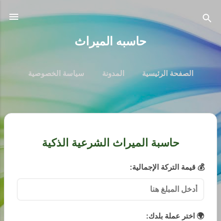
التخطي إلى المحتوى الرئيسي
حاسبه الميراث
الصفحة الرئيسية
المدونة
سياسة الخصوصية
اتصل بنا
من نحن
‏المزيد…
إخلاء مسؤولية
ا
ل
حاسبة الميراث الشرعية الذكية
م
ش
💰 قيمة التركة الإجمالية:
ا
ر
ك
ا
🌍 اختر عملة بلدك: