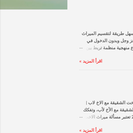
أسهل طريقة لتقسيم الميراث: دليل الخطوات العملية والشرعية 2026 الب
هو مطلب يتكرر لدى الكثي
نزاعات قضائية طويلة. عل
القواعد الفقهية والتكنولوج
اقرأ المزيد »
الميراث؟ في عصرنا ا
بمختلف الأنواع. هذا التنوع 
التهاون في الحقوق، بل ي
التمهيدية قبل البدء في تقسيم الميراث قبل الحديث عن نصيب كل شخص، هناك 3 خطوات عملية تجع
التقسيم تسير بسلاسة: 
ميراث الاخت الشقيقة مع الاخ لاب | الحالات الشرعية والحسابية 2026 
الدليل الفقهي والقانوني ا
قواعد الفرض والتعصيب والحجب الصارمة وفقاً لقانون الأحوال الشخصية لعام 2026 تعتبر مسألة ميراث الاخت
الشقيقة مع الاخ لاب من
اقرأ المزيد »
التساؤل بكثرة في عائلات ا