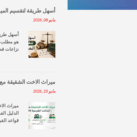
أسهل طريقة لتقسيم المير
مايو 08, 2026
هو مطلب يت
نزاعات قض
القواعد ال
الميراث؟ 
بمختلف الأ
التهاون في
ميراث الاخت الشقيقة مع الا
مايو 23, 2026
التقسيم ت
للميراث. ..
الدليل الف
الشقيقة مع
التساؤل بك