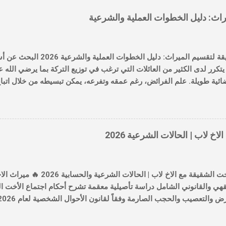
أسهل طريقة لتقسيم الميراث: دليل ا
حث عن أسهل طريقة لتقسيم الميراث
ر من العائلات التي ترغب في توزيع التركة بما يرضي الله عز وجل وبدون
م الفرائض، رغم عمقه وتفرعه، يمكن تبسيطه من خلال اتباع منهجية منظمة
يا الحديثة التي نوفرها في موقع ميراثك أونلاين . لماذا يبحث الجميع عن ت
لحالي، أصبحت التركات تضم أصولاً متنوعة من عقارات وأسهم وعملات رقم
يجعل الطريقة التقليدية في الحساب يدوياً عرضة للخطأ. لذا، فإن "الأسهل" ه
عني "الوضوح والدقة" في الوصول للنصيب الشرعي لكل وارث بالمليم. أولا
ميراث الاخت الشقيقة مع الاخ 
ل عملية
حصر الورثة: استخراج صك حصر الورثة الرسمي الذي يحدد من هم المستحق
ل
 ميراث الاخت الشقيقة مع الاخ لاب |
لشامل دراسة تأصيلية معقمة تشرح أحكام اجتماع الأخت الشقيقة مع الأخ 
 القضايا الحيوية والدقيقة في علم الفرائض الإسلامي وقوانين المواريث الع
لتعدد (عندما يكون للمتوفى إخوة من أبيه وإخوة أشقاء من أبيه وأمه معاً)