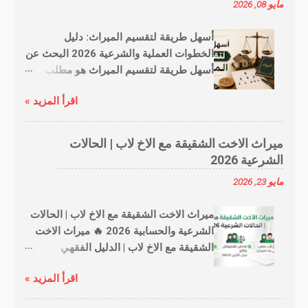
مايو 08, 2026
أسهل طريقة لتقسيم الميراث: دليل
الخطوات العملية والشرعية 2026 البحث عن
أسهل طريقة لتقسيم الميراث هو مطلب
يتكرر لدى الكثير من العائلات التي ترغب في
اقرأ المزيد »
توزيع التركة بما يرضي الله عز وجل وبدون
الدخول في نزاعات قضائية طويلة. علم
الفرائض، رغم عمقه وتفرعه، يمكن تبسيطه
ميراث الاخت الشقيقة مع الاخ لاب | الحالات
من خلال اتباع منهجية منظمة تربط بين
الشرعية 2026
القواعد الفقهية والتكنولوجيا الحديثة التي
مايو 23, 2026
نوفرها في موقع ميراثك أونلاين . لماذا يبحث
الجميع عن تبسيط تقسيم الميراث؟ في
ميراث الاخت الشقيقة مع الاخ لاب | الحالات
عصرنا الحالي، أصبحت التركات تضم أصولاً
الشرعية والحسابية 2026 🔥 ميراث الاخت
متنوعة من عقارات وأسهم وعملات رقمية
الشقيقة مع الاخ لاب | الدليل الفقهي
ونقدية بمختلف الأنواع. هذا التنوع يجعل
والقانوني الشامل دراسة تأصيلية معقمة
الطريقة التقليدية في الحساب يدوياً عرضة
اقرأ المزيد »
تشرح أحكام اجتماع الأخت الشقيقة مع الأخ
للخطأ. لذا، فإن "الأسهل" هنا لا يعني التهاون
لأب، وتفكك قواعد الفرض والتعصيب
في الحقوق، بل يعني "الوضوح والدقة" في