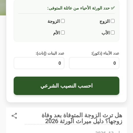
✅ حدد الورثة الأحياء من عائلة المتوفى:
الزوج
الزوجة
الأب
الأم
عدد الأبناء (ذكور):
عدد البنات (إناث):
احسب النصيب الشرعي
هل ترث الزوجة المتوفاة بعد وفاة
زوجها؟ دليل ميراث الورثة 2026
مايو 12, 2026