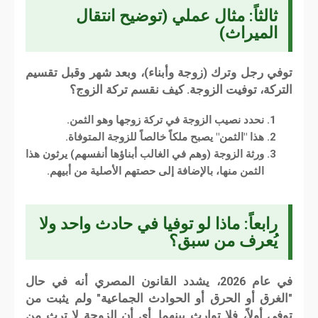
ثالثاً: مثال عملي (توضيح انتقال
الميراث)
توفي رجل وترك (زوجة وأبناء)، وبعد شهر وقبل تقسيم
التركة، توفيت الزوجة. كيف نقسم تركة الزوج؟
نحدد نصيب الزوجة في تركة زوجها وهو الثمن.
هذا "الثمن" يصبح ملكاً خالصاً للزوجة المتوفاة.
ورثة الزوجة (وهم في الغالب أبناؤها أنفسهم) يرثون هذا
الثمن منها، بالإضافة إلى حصتهم الأصلية من أبيهم.
رابعاً: ماذا لو توفيا في حادث واحد ولا
يُعرف من سبق؟
في عام 2026، يشدد القانون المصري أنه في حال
"الغرق أو الحرق أو الحوادث الجماعية" ولم يثبت من
توفي أولاً، فلا توارث بينهما. أي أن الزوجة لا ترث من