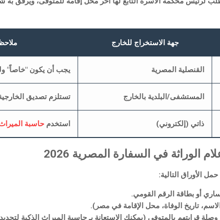
ب لرئيس محكمة الأسرة التابع لها آخر محل إقامة للمتوفى، ويرفق به شه
جهة الاستخراج للخارج
ملاحظ
القنصلية المصرية
يجب أن يكون "خاصاً" ول
المستشفى/البلدية بالخارج
تستلزم تصديق الخارجية 
ذاتي (إلكتروني)
استخدم
حاسبة الميراث
ام الوراثة في السفارة المصرية 2026
مل الأوراق التالية:
اري أو بطاقة الرقم القومي.
الاسم، تاريخ الوفاة، محل الإقامة في مصر).
وصلة قرابتهم بالمتوفى (يمكنك الاستعانة بـ
حاسبة الميراث الذكية
لتحديد 