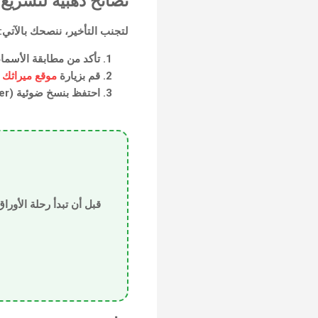
نصائح ذهبية لتسريع 
لتجنب التأخير، ننصحك بالآتي:
تأكد من مطابقة الأسماء
قم بزيارة
موقع ميراثك أ
احتفظ بنسخ ضوئية (Scanner) من كافة الأوراق الموثقة قبل إرسالها بالبريد الدولي إلى مصر.
قبل أن تبدأ رحلة الأور