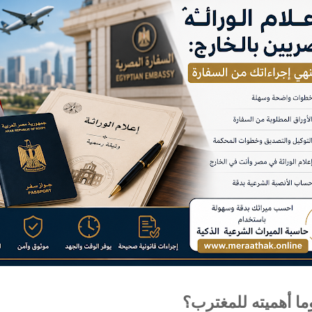
وما أهميته للمغترب؟