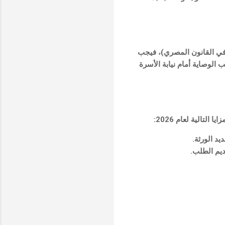
عقيداً للمصريين بالخارج. إذا كان بين الورثة أطفال لم يبلغوا سن الرشد (21 سنة في القانون المصري)، فيجب
 الوصاية أمام نيابة الأسرة
تالية لعام 2026:
يد الورثة.
ديم الطلب.