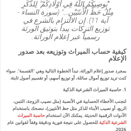
"يُوصِيكُمُ اللَّهُ فِي أَوْلَادِكُمْ ۖ لِلذَّكَرِ
مِثْلُ حَظِّ الْأُنثَيَيْنِ..." (سورة النساء -
آية 11). إن الالتزام بالشرع في
توزيع التركات يبدأ بتوثيق الورثة
رسمياً عبر إعلام الوراثة.
كيفية حساب الميراث وتوزيعه بعد صدور
الإعلام
بمجرد صدور إعلام الوراثة، تبدأ الخطوة التالية وهي "القسمة". سواء
كنت تريد توزيع أموال سائلة، أو توزيع أسهم، أو تقسيم أصول ثابتة.
1. حاسبة الميراث الشرعية الذكية
لتجنب الأخطاء الحسابية في الأنصبة (مثل نصيب الزوجة، الثمن،
الربع، أو نصيب الأبناء للذكر مثل حظ الأنثيين)، ننصحك باستخدام
الأدوات الرقمية الحديثة. يمكنك الآن استخدام
حاسبة الميراث
الشرعية الذكية
للحصول على نتيجة فورية ودقيقة وفقاً لقوانين عام
2026.