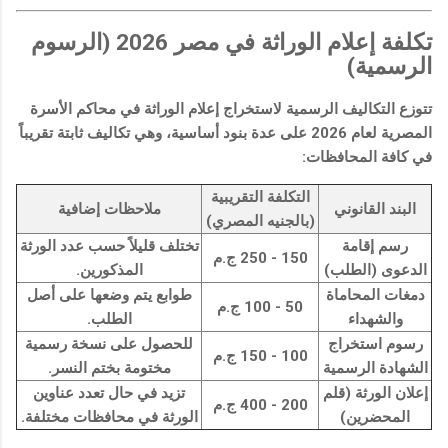
تكلفة إعلام الوراثة في مصر 2026 (الرسوم
الرسمية)
تتوزع التكاليف الرسمية لاستخراج إعلام الوراثة في محاكم الأسرة
المصرية لعام 2026 على عدة بنود أساسية، وهي تكاليف ثابتة تقريباً
في كافة المحافظات:
التكلفة التقريبية
البند القانوني
ملاحظات إضافية
(بالجنيه المصري)
رسم إقامة
تختلف قليلاً حسب عدد الورثة
150 - 250 ج.م
الدعوى (الطلب)
المذكورين.
دمغات المحاماة
طوابع يتم وضعها على أصل
50 - 100 ج.م
والشهداء
الطلب.
رسوم استخراج
للحصول على نسخة رسمية
100 - 150 ج.م
الشهادة الرسمية
مختومة بختم النسر.
إعلان الورثة (قلم
تزيد في حال تعدد عناوين
200 - 400 ج.م
المحضرين)
الورثة في محافظات مختلفة.