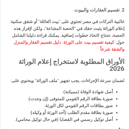
2. تقسيم العقارات والبيوت
غالبية التركات في مصر تحتوي على "بيت العائلة" أو شقق سكنية.
إعلام الوراثة يثبت حقك في "الحصة المشاعة"، ولكن لإفراز هذه
الحصة، تحتاج لاتخاذ خطوات إضافية. يمكنك قراءة دليلنا الشامل
حول:
كيفية تقسيم بيت على الورثة: دليل تقسيم العقار والمنزل
والشقة شرعاً
.
الأوراق المطلوبة لاستخراج إعلام الوراثة
2026
لضمان سرعة الإجراءات، يجب تجهيز "ملف الوراثة" ويحتوي على:
أصل شهادة الوفاة (مميكنة).
صورة بطاقة الرقم القومي للمتوفى (إن وجدت).
صور بطاقات الرقم القومي لكل الورثة.
صورة بطاقة مقدم الطلب (أحد الورثة أو وكيله).
أصل توكيل رسمي في القضايا (في حال توكيل محامي).