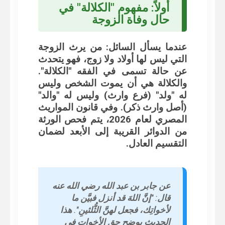
أولاً: مفهوم "الكلالة" في
حال وفاة الزوجة
عندما يسأل السائل:
من يرث الزوجة
التي ليس لها أولاد ولا زوج
، فهو يتحدث
عن حالة تسمى في الفقه "الكلالة".
والكلالة هي أن يموت الشخص وليس
له "ولد" (فرع وارث) وليس له "والد"
(أصل وارث ذكر). وفي قانون المواريث
المصري لعام 2026، يتم فحص الورثة
من الدوائر القريبة إلى الأبعد لضمان
التقسيم العادل.
عن جابر بن عبد الله رضي الله عنه
قال: "إنَّ اللهَ قد أنزل فبيَّن ما
لأخواتِك، فجعل لهنَّ الثُّلثينِ". هذا
الحديث يوضح حق الأخوات في