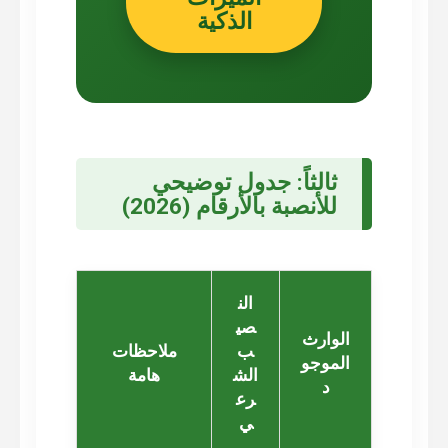
الذكية
ثالثاً: جدول توضيحي
للأنصبة بالأرقام (2026)
الن
صي
الوارث
ب
ملاحظات
الموجو
الش
هامة
د
رع
ي