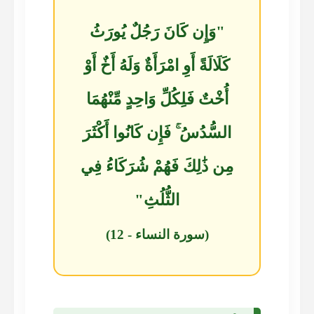
"وَإِن كَانَ رَجُلٌ يُورَثُ
كَلَالَةً أَوِ امْرَأَةٌ وَلَهُ أَخٌ أَوْ
أُخْتٌ فَلِكُلِّ وَاحِدٍ مِّنْهُمَا
السُّدُسُ ۚ فَإِن كَانُوا أَكْثَرَ
مِن ذَٰلِكَ فَهُمْ شُرَكَاءُ فِي
الثُّلُثِ"
(سورة النساء - 12)