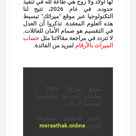
لها أولاد ولا زوج
هي طاعة لله في تنفيذ
حدوده. في عام 2026، تتيح لنا
التكنولوجيا عبر موقع "ميراثك" تبسيط
هذه العلوم المعقدة. تذكروا أن العدل
في التقسيم هو صمام الأمان للعائلات.
لا تتردد في مراجعة مقالاتنا مثل
حساب
الميراث بالأرقام
لمزيد من الفائدة.
موقع ميراثك 2026 -
بوابتكم الشرعية والقانونية
لتقسيم التركات
جميع الحقوق محفوظة
لموقع
meraathak.online