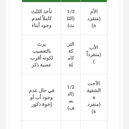
الأم
1/3
تأخذ الثلث
(منفرد
(الثل
كاملاً لعدم
ة)
ث)
وجود أبناء
التر
يرث
الأب
كة
بالتعصيب
(منفرداً
كام
لكونه أقرب
)
لة
عصبة ذكر
الأخت
1/2
الشقيق
في حال عدم
(الن
ة
وجود أب أو
ص
(منفرد
إخوة ذكور
ف)
ة)