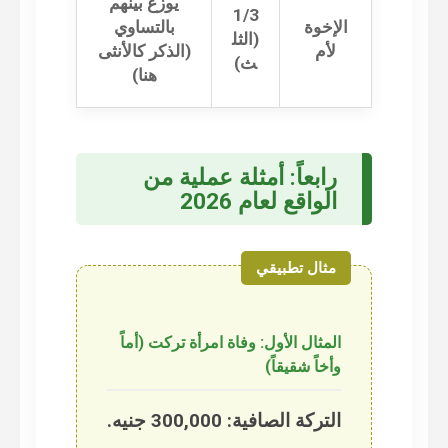
يوزع بينهم
1/3
الإخوة
بالتساوي
(الثل
لأم
(الذكر كالأنثى
ث)
هنا)
رابعاً: أمثلة عملية من
الواقع لعام 2026
المثال الأول: وفاة امرأة تركت (أماً
وأخاً شقيقاً)
التركة الصافية: 300,000 جنيه.