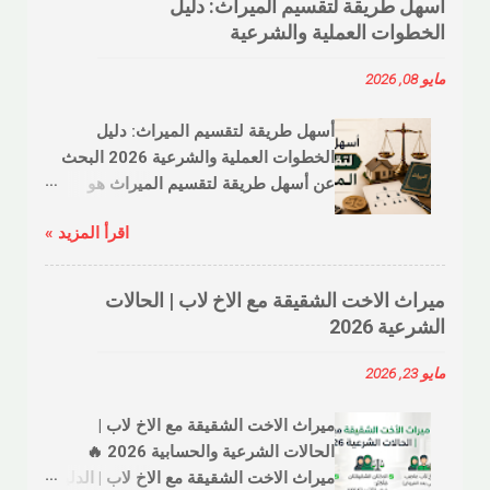
أسهل طريقة لتقسيم الميراث: دليل
الخطوات العملية والشرعية
مايو 08, 2026
أسهل طريقة لتقسيم الميراث: دليل
الخطوات العملية والشرعية 2026 البحث
عن أسهل طريقة لتقسيم الميراث هو
مطلب يتكرر لدى الكثير من العائلات التي
اقرأ المزيد »
ترغب في توزيع التركة بما يرضي الله عز
وجل وبدون الدخول في نزاعات قضائية
طويلة. علم الفرائض، رغم عمقه وتفرعه،
ميراث الاخت الشقيقة مع الاخ لاب | الحالات
يمكن تبسيطه من خلال اتباع منهجية منظمة
الشرعية 2026
تربط بين القواعد الفقهية والتكنولوجيا
الحديثة التي نوفرها في موقع ميراثك
مايو 23, 2026
أونلاين . لماذا يبحث الجميع عن تبسيط
تقسيم الميراث؟ في عصرنا الحالي،
ميراث الاخت الشقيقة مع الاخ لاب |
أصبحت التركات تضم أصولاً متنوعة من
الحالات الشرعية والحسابية 2026 🔥
عقارات وأسهم وعملات رقمية ونقدية
ميراث الاخت الشقيقة مع الاخ لاب | الدليل