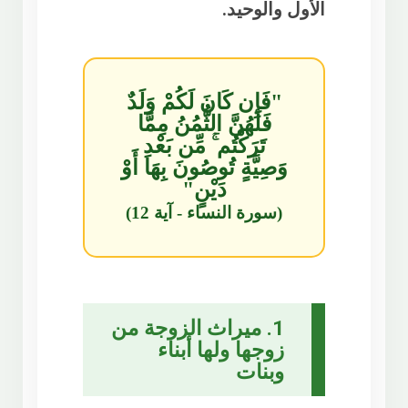
الأول والوحيد.
"فَإِن كَانَ لَكُمْ وَلَدٌ
فَلَهُنَّ الثُّمُنُ مِمَّا
تَرَكْتُم ۚ مِّن بَعْدِ
وَصِيَّةٍ تُوصُونَ بِهَا أَوْ
دَيْنٍ"
(سورة النساء - آية 12)
1. ميراث الزوجة من
زوجها ولها أبناء
وبنات