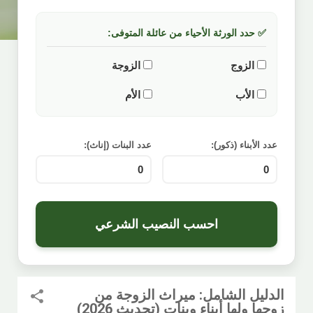
✅ حدد الورثة الأحياء من عائلة المتوفى:
الزوج
الزوجة
الأب
الأم
عدد الأبناء (ذكور):
عدد البنات (إناث):
احسب النصيب الشرعي
الدليل الشامل: ميراث الزوجة من
زوجها ولها أبناء وبنات (تحديث 2026)