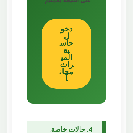
على النتيجة بالمليم
دخو
ل
حاس
بة
المي
راث
مجان
اً
4. حالات خاصة: