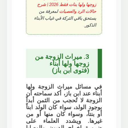
زوجها ولها بنات فقط 2026 | شرح
حالات الرد والعصبات
لمعرفة من
يستحق باقي التركة في غياب الأبناء
الذكور.
3. ميراث الزوجة من
زوجها ولها أبناء
(فتوى ابن باز)
في مسائل
ميراث الزوجة ولها
أبناء عند ابن باز
، أكد سماحته أن
الزوجة لا تُحجب من الثمن أبداً
بوجود الولد، سواء كان الولد ابناً
أو بنتاً، وسواء كان منها أو من
غيرها. ويشدد العلماء على
ضرورة إخراج الديون والوصايا