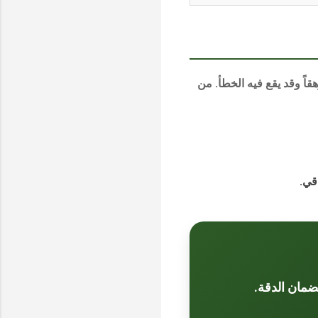
رهقاً وقد يقع فيه الخطأ. من
قي.
لضمان الدقة.