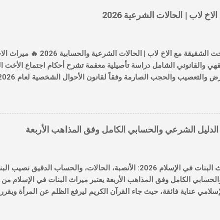
عني "الوضوح والدقة" في الوصول للنصيب الشرعي لكل وارث بالمليم. أولا
ميراث الاخت الشقيقة مع الاخ 
ل عملية
حصر الورثة: استخراج صك حصر الورثة الرسمي الذي يحدد من هم المستحق
ل
 ميراث الاخت الشقيقة مع الاخ لاب |
لشامل دراسة تأصيلية معقمة تشرح أحكام اجتماع الأخت الشقيقة مع الأخ 
 القضايا الحيوية والدقيقة في علم الفرائض الإسلامي وقوانين المواريث الع
لتعدد (عندما يكون للمتوفى إخوة من أبيه وإخوة أشقاء من أبيه وأمه معاً)
خت الشقيقة مع الأخ لأب. تقع الكثير من الأسر في خطأ شائع بظنهم أن الأ
نصيب البنت في الميراث: الدليل الشرعي والحسابي الك
شقيقة أقوى سبباً وقرابة للمتوفى، وإرثها مقدم بالفرض على تعصيب الأخ ل
 منصة ميراثك ، نستعرض بالتفصيل الرقمي والشرعي حالات هذا الاجتماع
بالفرض ومن يأخذ الباقي تعصيباً. 📌 أولاً: التأصيل الشرع
26: الأنصبة، الحالات، والحساب الدقيق نصيب البنت في الميراث: الدليل
وفق المذاهب الأربعة يعتبر ميراث البنات في الإسلام من أكثر المواضيع ا
ة، حيث جاء القرآن الكريم ليرفع الظلم عن المرأة ويقرر لها حقوقاً مالية ثا
ة أو في الحضارات القديمة. في هذا المقال الدسم، سنغوص في أعماق فقه 
البنت بالأدلة من القرآن والسنة، مع توضيح كيفية استخدام حاسبة المير