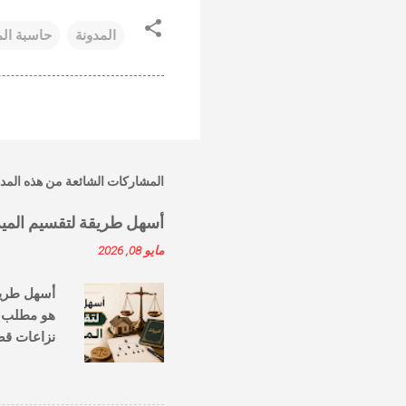
المدونة
حاسبة ال
المشاركات الشائعة من هذه المد
أسهل طريقة لتقسيم المير
مايو 08, 2026
هو مطلب يت
نزاعات قض
القواعد ال
الميراث؟ 
بمختلف الأ