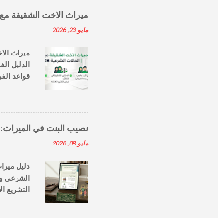
التهاون في
ميراث الاخت الشقيقة مع الا
مايو 23, 2026
التقسيم ت
للميراث. ..
الدليل الف
الشقيقة مع
التساؤل بك
توزيع التر
نصيب البنت في الميراث: 
ذلك تماماً
مايو 08, 2026
الدليل ال
بالفرض ومن
الشرعي وال
التشريع ال
تتمتع بها
مستعرضين 