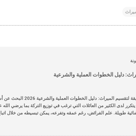
ميراث
ونة
اث: دليل الخطوات العملية والشرعية
أسهل طريقة لتقسيم الميراث: دليل
كرر لدى الكثير من العائلات التي ترغب في توزيع التركة بما يرضي الله
ائية طويلة. علم الفرائض، رغم عمقه وتفرعه، يمكن تبسيطه من خلال اتبا
فقهية والتكنولوجيا الحديثة التي نوفرها في موقع ميراثك أونلاين . لماذا 
في عصرنا الحالي، أصبحت التركات تضم أصولاً متنوعة من عقارات وأسهم 
نواع. هذا التنوع يجعل الطريقة التقليدية في الحساب يدوياً عرضة للخطأ. لذ