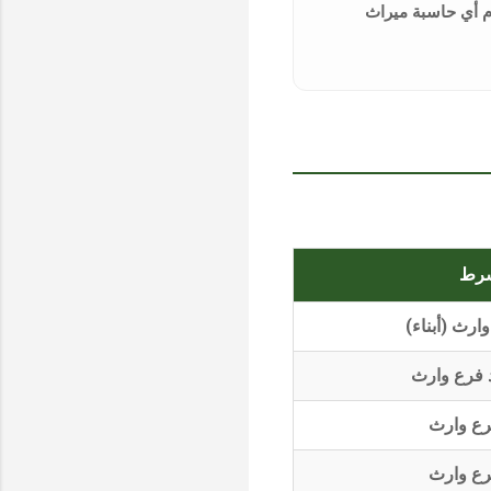
م أي
حاسبة ميراث
شرط
ارث (أبناء)
 فرع وارث
رع وارث
رع وارث