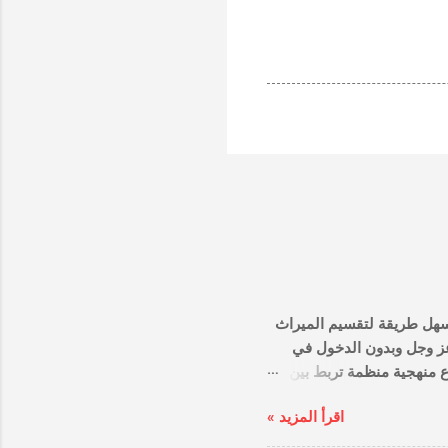
 الخطوات العملية والشرعية 2026 البحث عن أسهل طريقة لتقسيم الميراث
 عز وجل وبدون الدخول في
ع منهجية منظمة تربط بين
يبحث الجميع عن تبسيط تقسيم
اقرأ المزيد »
وعملات رقمية ونقدية
ا، فإن "الأسهل" هنا لا يعني