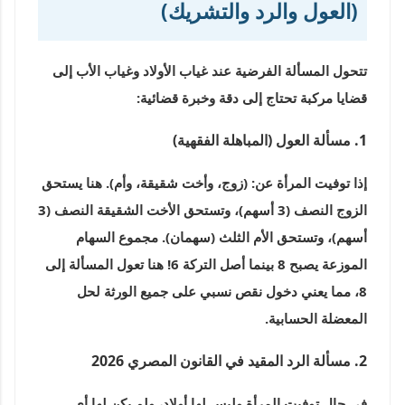
(العول والرد والتشريك)
تتحول المسألة الفرضية عند غياب الأولاد وغياب الأب إلى
قضايا مركبة تحتاج إلى دقة وخبرة قضائية:
1. مسألة العول (المباهلة الفقهية)
إذا توفيت المرأة عن: (زوج، وأخت شقيقة، وأم). هنا يستحق
الزوج النصف (3 أسهم)، وتستحق الأخت الشقيقة النصف (3
أسهم)، وتستحق الأم الثلث (سهمان). مجموع السهام
الموزعة يصبح 8 بينما أصل التركة 6! هنا تعول المسألة إلى
8
، مما يعني دخول نقص نسبي على جميع الورثة لحل
المعضلة الحسابية.
2. مسألة الرد المقيد في القانون المصري 2026
في حال توفيت المرأة وليس لها أولاد، ولم يكن لها أي