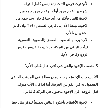
الأم:
ترث فرض
الثلث (1/3)
من كامل التركة
بشرطين: عدم وجود أولاد، وعدم وجود جمع من
الإخوة (اثنين فأكثر من أي جهة). فإن وُجد جمع من
الإخوة، تهبط الأم إلى فرض السدس (1/6) وإن كانوا
محجوبين بالأب.
الأب:
يرث بالتعصيب المحض (العصوبة بالنفس)،
فيأخذ
الباقي من التركة
بعد خروج الفروض (فرض
الزوج وفرض الأم).
3. نصيب الإخوة والحواشي (في حال غياب الأب)
الأب يحجب الإخوة حجب حرمان مطلق في المذهب الحنفي
المعمول به في القوانين العربية. أما إذا كان
الأب متوفى
قبل الزوجة
، فإن الإخوة يدخلون في التركة كالتالي:
الإخوة الأشقاء:
يأخذون الباقي تعصيباً للذكر مثل حظ