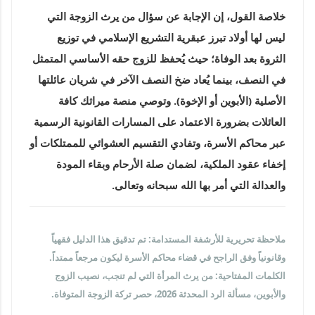
خلاصة القول، إن الإجابة عن سؤال
من يرث الزوجة التي
ليس لها أولاد
تبرز عبقرية التشريع الإسلامي في توزيع
الثروة بعد الوفاة؛ حيث يُحفظ للزوج حقه الأساسي المتمثل
في النصف، بينما يُعاد ضخ النصف الآخر في شريان عائلتها
الأصلية (الأبوين أو الإخوة). وتوصي منصة
ميراثك
كافة
العائلات بضرورة الاعتماد على المسارات القانونية الرسمية
عبر محاكم الأسرة، وتفادي التقسيم العشوائي للممتلكات أو
إخفاء عقود الملكية، لضمان صلة الأرحام وبقاء المودة
والعدالة التي أمر بها الله سبحانه وتعالى.
ملاحظة تحريرية للأرشفة المستدامة: تم تدقيق هذا الدليل فقهياً
وقانونياً وفق الراجح في قضاء محاكم الأسرة ليكون مرجعاً ممتداً.
الكلمات المفتاحية: من يرث المرأة التي لم تنجب، نصيب الزوج
والأبوين، مسألة الرد المحدثة 2026، حصر تركة الزوجة المتوفاة.