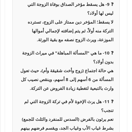
❓ 9- هل يسقط مؤخر الصداق بوفاة الزوجة التي
ليس لها أولاد؟
لا يسقط؛ المؤخر دين ممتاز على الزوج، تسترده
التركة منه أولاً، ثم يتم إضافته لإجمالي أموالها
الموزعة، ويرث الزوج نصفه مع بقية الورثة.
❓ 10- ما هي "المسألة المباهلة" في ميراث الزوجة
بدون أولاد؟
هي حالة اجتماع (زوج وأخت شقيقة وأم)، حيث تعول
المسألة من 6 أسهم إلى 8 أسهم، وينقص نصيب كل
وارث بالتبعية لتغطية زيادة الفروض عن التركة.
❓ 11- هل يرث الإخوة لأم في تركة الزوجة التي لم
تنجب؟
نعم يرثون بالفرض (السدس للمنفرد والثلث للجمع)
بشرط غياب الأب وغياب الجد، ويقسم فرضهم بينهم