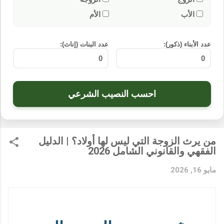
الأب
الأم
عدد الأبناء (ذكور):
عدد البنات (إناث):
احسب النصيب الشرعي
من يرث الزوجة التي ليس لها أولاد؟ | الدليل
الفقهي والقانوني الشامل 2026
مايو 16, 2026