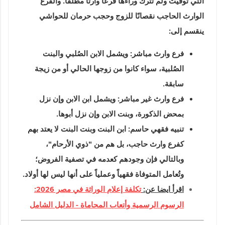
التي توفيت ولم تترك وراءها فرعاً وارثاً مطلقاً. والفرع
الوارث الحاجب نقصانًا للزوج وحجب حرمان للحواشي
ينقسم إلى:
فرع وارث مباشر:
ويشمل الابن الصُلبي والبنت
الصُلبية، سواء كانوا من زوجها الحالي أو من زيجة
سابقة.
فرع وارث غير مباشر:
ويشمل ابن الابن وإن نزل
بمحض الذكورة، وبنت الابن وإن نزل أبوها.
تنبيه فقهي حاسم:
ابن البنت وبنت البنت لا يعتد بهم
كفرع وارث حاجب، بل هم من "ذوي الأرحام"،
وبالتالي فإن وجودهم كعدمه في تصفية الفروض؛
وتُعامل المتوفاة فقهياً وعملياً على أنها
ليس لها أولاد
.
اقرأ ايضا عن:
تكلفة إعلام الوراثة في مصر 2026:
الرسوم الرسمية وأتعاب المحاماة - الدليل الشامل