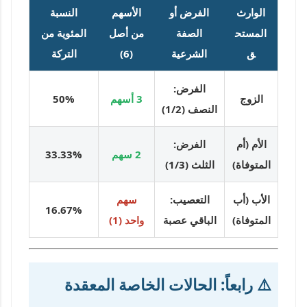
الوارث
الفرض أو
الأسهم
النسبة
المستح
الصفة
من أصل
المئوية من
ق
الشرعية
(6)
التركة
الفرض:
الزوج
3 أسهم
50%
النصف (1/2)
الأم (أم
الفرض:
2 سهم
33.33%
المتوفاة)
الثلث (1/3)
الأب (أب
التعصيب:
سهم
16.67%
المتوفاة)
الباقي عصبة
واحد (1)
⚠️ رابعاً: الحالات الخاصة المعقدة