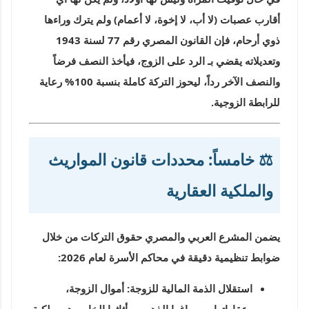
أقارب عصبات (لا أب، لا إخوة، لا أعمام) ولم يترك وراءها
ذوي أرحام، فإن القانون المصري رقم 77 لسنة 1943
وتعديلاته يقضي بـ
الرد على الزوج
، فيأخذ النصف فرضاً
والنصف الآخر رداً، ليحوز التركة كاملة بنسبة 100% رعاية
للرابطة الزوجية.
⚖️ خامساً: محددات قانون المواريث
والملكية العقارية
يضمن المشرع العربي والمصري حقوق التركات من خلال
ضوابط تنظيمية دقيقة في محاكم الأسرة لعام 2026:
استقلال الذمة المالية للزوجة:
أموال الزوجة،
وعقاراتها، ومصاغها الذهبي، وأثاثها الخاص هي ملكية