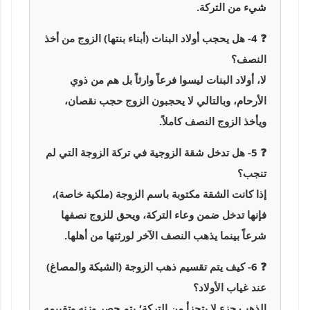
شيء من التركة.
❓ 4- هل يحجب أولاد البنات (أبناء بنتها) الزوج من أخذ
النصف؟
لا، أولاد البنات ليسوا فرعاً وارثاً بل هم من ذوي
الأرحام، وبالتالي لا يحجبون الزوج حجب نقصان،
ويأخذ الزوج النصف كاملاً.
❓ 5- هل تدخل شقة الزوجية في تركة الزوجة التي لم
تنجب؟
إذا كانت الشقة مكتوبة باسم الزوجة (ملكية خاصة)،
فإنها تدخل ضمن وعاء التركة، ويحق للزوج نصفها
شرعاً بينما يذهب النصف الآخر لورثتها من أهلها.
❓ 6- كيف يتم تقسيم ذهب الزوجة (الشبكة والمصاغ)
عند غياب الأولاد؟
الذهب جزء لا يتجزأ من التركة؛ يتم حصر وزنه وتقييمه