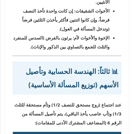
الأنثيين.
الأخوات الشقيقات:
إن كانت واحدة تأخذ النصف
فرضاً، وإن كانوا اثنتين فأكثر يأخذن الثلثين فرضاُ
(وتدخل المسألة في العول).
الإخوة والأخوات لأم:
يرثون بالفرض (السدس للمنفرد
والثلث للجمع بالتساوي بين الذكور والإناث).
📊 ثالثاً: الهندسة الحسابية وتأصيل
الأسهم (توزيع المسألة الأساسية)
عند اجتماع (زوج مستحق للنصف 1/2) و(أم مستحقة للثلث
1/3) و(أب عاصب يأخذ الباقي)، يتم تأصيل المسألة من
الرقم
6
(المضاعف المشترك الأدنى للمقامات):